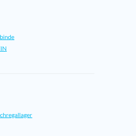
binde
IN
chregallager