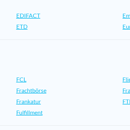
EDIFACT
Em
ETD
Eu
FCL
Fl
Frachtbörse
Fr
Frankatur
FT
Fulfillment