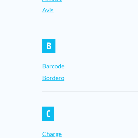
Avis
B
Barcode
Bordero
C
Charge