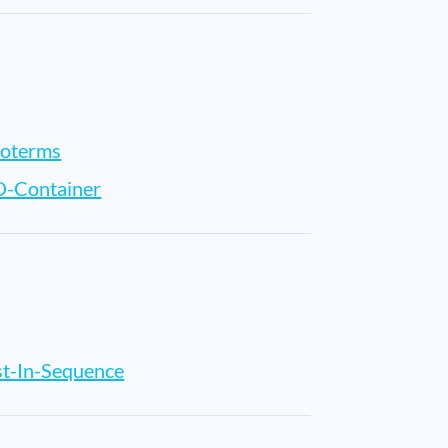
coterms
O-Container
st-In-Sequence