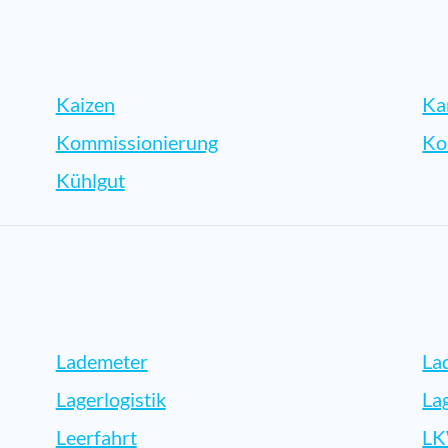
Kaizen
Ka
Kommissionierung
Ko
Kühlgut
Lademeter
La
Lagerlogistik
La
Leerfahrt
L