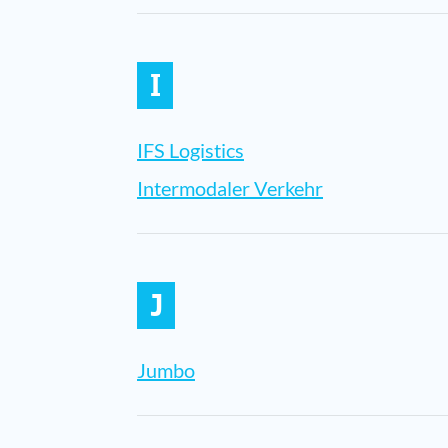
I
IFS Logistics
Intermodaler Verkehr
J
Jumbo