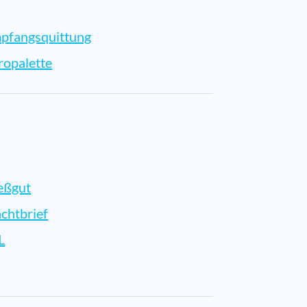
pfangsquittung
ropalette
ießgut
achtbrief
L