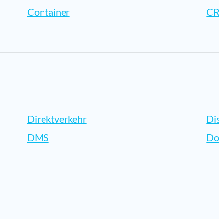
Container
C
Direktverkehr
Di
DMS
Do