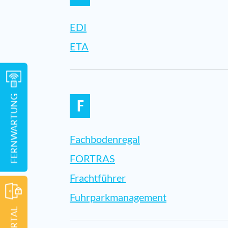
EDI
ETA
FERNWARTUNG
F
Fachbodenregal
FORTRAS
Frachtführer
Fuhrparkmanagement