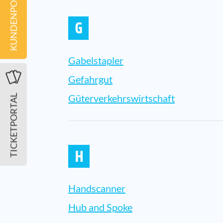
KUNDENPORTAL
G
Gabelstapler
Gefahrgut
Güterverkehrswirtschaft
TICKETPORTAL
H
Handscanner
Hub and Spoke