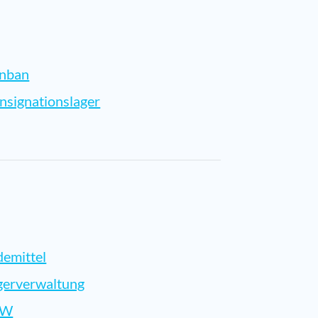
nban
nsignationslager
demittel
gerverwaltung
KW