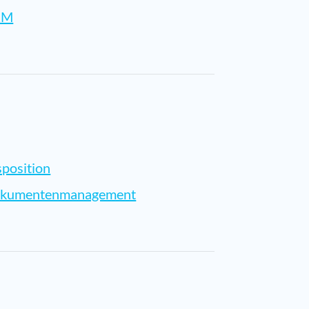
RM
sposition
kumentenmanagement