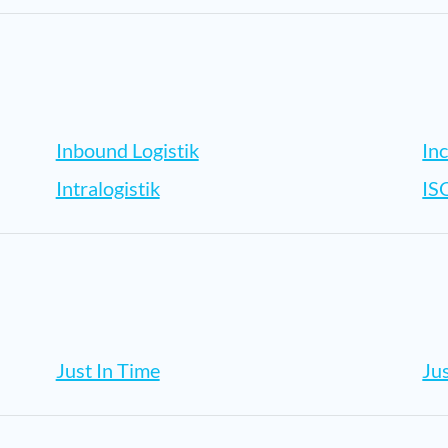
Inbound Logistik
In
Intralogistik
IS
Just In Time
Ju