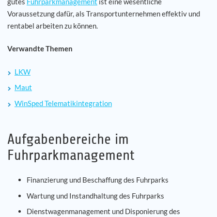
gutes
Fuhrparkmanagement
ist eine wesentliche
Voraussetzung dafür, als Transportunternehmen effektiv und
Karriere
rentabel arbeiten zu können.
Referenzen
Verwandte Themen
LKW
News
Maut
Kontakt
WinSped Telematikintegration
DE
Aufgabenbereiche im
Fuhrparkmanagement
Finanzierung und Beschaffung des Fuhrparks
Wartung und Instandhaltung des Fuhrparks
Dienstwagenmanagement und Disponierung des