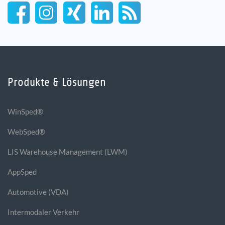
Produkte & Lösungen
WinSped®
WebSped®
LIS Warehouse Management (LWM)
AppSped
Automotive (VDA)
Intermodaler Verkehr