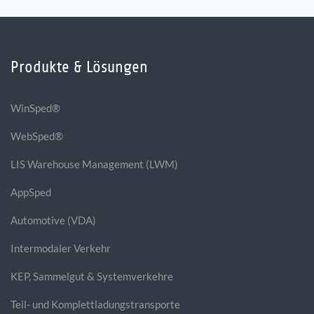
Produkte & Lösungen
WinSped®
WebSped®
LIS Warehouse Management (LWM)
AppSped
Automotive (VDA)
Intermodaler Verkehr
KEP, Sammelgut & Systemverkehre
Teil- und Komplettladungstransporte