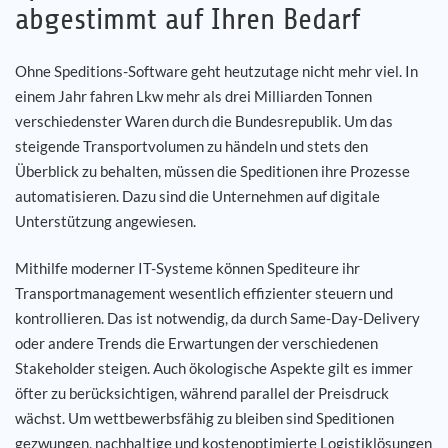
abgestimmt auf Ihren Bedarf
Karriere
Ohne Speditions-Software geht heutzutage nicht mehr viel. In
einem Jahr fahren Lkw mehr als drei Milliarden Tonnen
Referenzen
verschiedenster Waren durch die Bundesrepublik. Um das
steigende Transportvolumen zu händeln und stets den
News
Überblick zu behalten, müssen die Speditionen ihre Prozesse
automatisieren. Dazu sind die Unternehmen auf digitale
Kontakt
Unterstützung angewiesen.
DE
Mithilfe moderner IT-Systeme können Spediteure ihr
Transportmanagement wesentlich effizienter steuern und
kontrollieren. Das ist notwendig, da durch Same-Day-Delivery
oder andere Trends die Erwartungen der verschiedenen
Stakeholder steigen. Auch ökologische Aspekte gilt es immer
öfter zu berücksichtigen, während parallel der Preisdruck
wächst. Um wettbewerbsfähig zu bleiben sind Speditionen
gezwungen, nachhaltige und kostenoptimierte Logistiklösungen