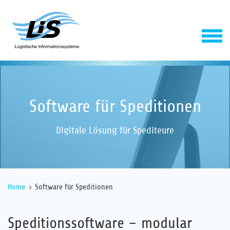
Software für Speditionen
Digitale Lösung für Spediteure
Software
Home
Software für Speditionen
Service
Speditionssoftware – modular
Unternehmen