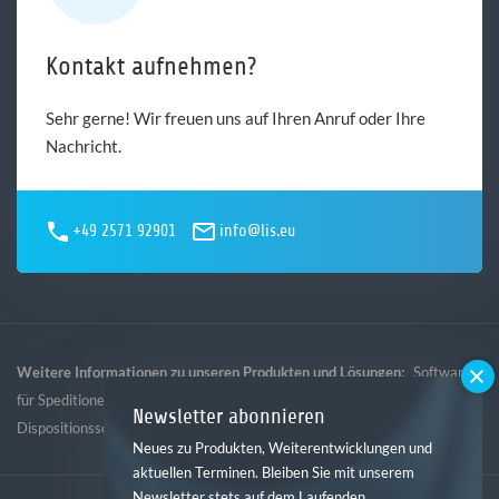
Kontakt aufnehmen?
Sehr gerne! Wir freuen uns auf Ihren Anruf oder Ihre
Nachricht.
+49 2571 92901
info@lis.eu
Weitere Informationen zu unseren Produkten und Lösungen:
Software
,
,
,
für Speditionen
Software für Logistik
Software für Gebietsspedition
Newsletter abonnieren
Dispositionssoftware
Neues zu Produkten, Weiterentwicklungen und
aktuellen Terminen. Bleiben Sie mit unserem
Newsletter stets auf dem Laufenden.