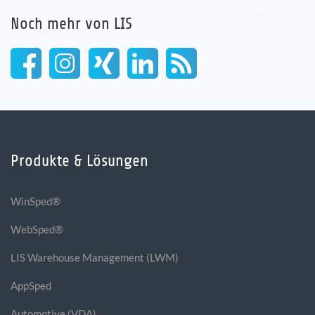
Noch mehr von LIS
Produkte & Lösungen
WinSped®
WebSped®
LIS Warehouse Management (LWM)
AppSped
Automotive (VDA)