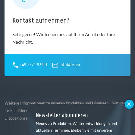
Kontakt aufnehmen?
Sehr gerne! Wir freuen uns auf Ihren Anruf oder Ihre
Nachricht.
+49 2571 92901
info@lis.eu
Weitere Informationen zu unseren Produkten und Lösungen:
Software
,
,
,
für Speditionen
Software für Logistik
Software für Gebietsspedition
Newsletter abonnieren
Dispositionssoftware
Neues zu Produkten, Weiterentwicklungen und
aktuellen Terminen. Bleiben Sie mit unserem