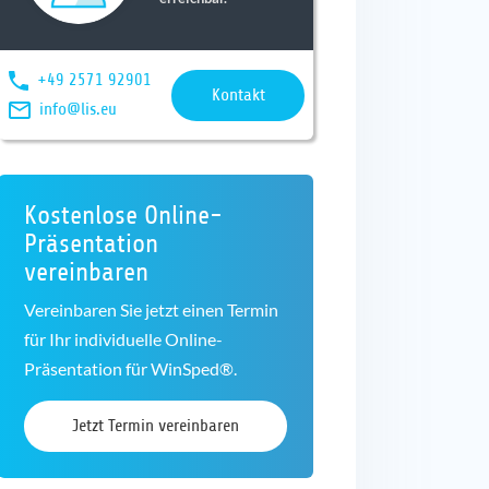
+49 2571 92901
Kontakt
info@lis.eu
Kostenlose Online-
Präsentation
vereinbaren
Vereinbaren Sie jetzt einen Termin
für Ihr individuelle Online-
Präsentation für WinSped®.
Jetzt Termin vereinbaren