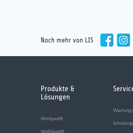
Noch mehr von LIS
Produkte &
Servic
Lösungen
Wartung 
WinSped®
Schulung
WebSped®