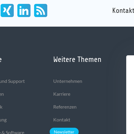
Kontakt
e
Weitere Themen
und Support
Unternehmen
en
Karriere
ek
Referenzen
ung
Kontakt
Newsletter
 & Software