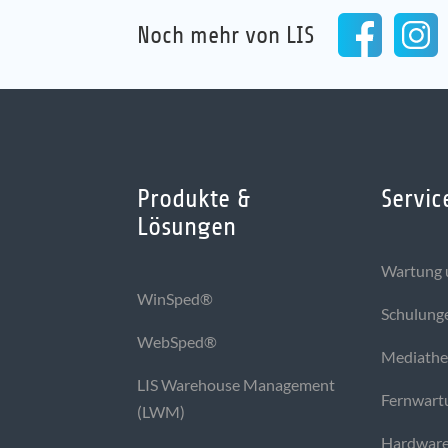
Noch mehr von LIS
Produkte &
Servic
Lösungen
Wartung 
WinSped®
Schulung
WebSped®
Mediath
LIS Warehouse Management
Fernwart
(LWM)
Hardware