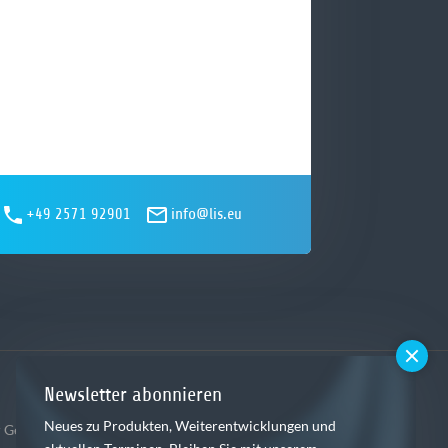
+49 2571 92901
info@lis.eu
Newsletter abonnieren
Neues zu Produkten, Weiterentwicklungen und
,
 Gebietsspedition
Dispositionssoftware