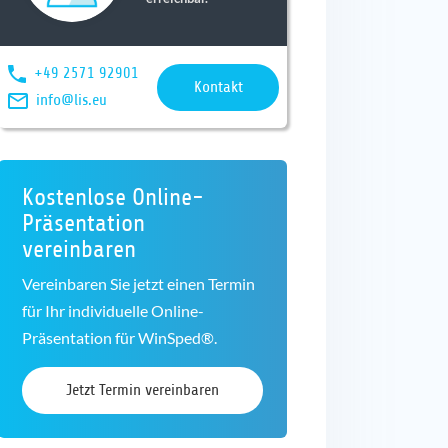
+49 2571 92901
Kontakt
info@lis.eu
Kostenlose Online-
Präsentation
vereinbaren
Vereinbaren Sie jetzt einen Termin
für Ihr individuelle Online-
Präsentation für WinSped®.
Jetzt Termin vereinbaren