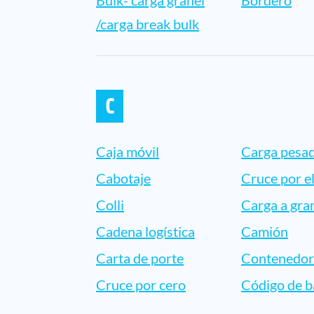
Bulk- carga granel
Bordero
/carga break bulk
C
Caja móvil
Carga pesa
Cabotaje
Cruce por el
Colli
Carga a gra
Cadena logística
Camión
Carta de porte
Contenedo
Cruce por cero
Código de b