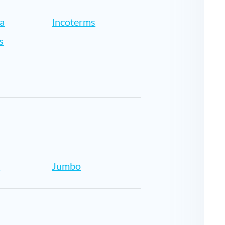
ca
Incoterms
s
e
Jumbo