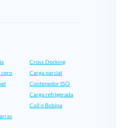
da
Cross Docking
 cero
Carga parcial
nel
Contenedor ISO
Carga refrigerada
r
Coil o Bobina
arras