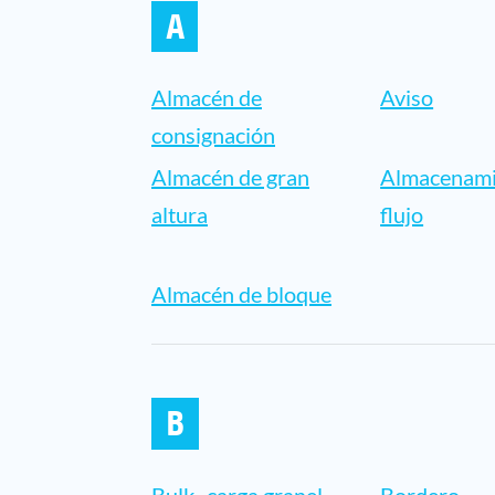
A
Almacén de
Aviso
consignación
Almacén de gran
Almacenami
altura
flujo
Almacén de bloque
B