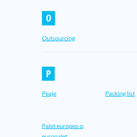
O
Outsourcing
P
Peaje
Packing list
Palet europeo o
europalet