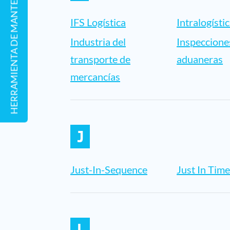
HERRAMIENTA DE MANTENIMIENTO REMOTO
IFS Logística
Intralogísti
Industria del
Inspeccione
transporte de
aduaneras
mercancías
J
Just-In-Sequence
Just In Tim
L