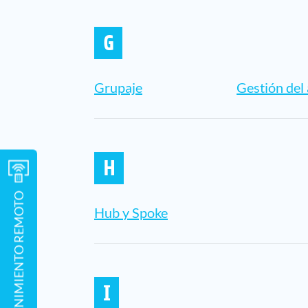
G
Grupaje
Gestión del
H
Hub y Spoke
I