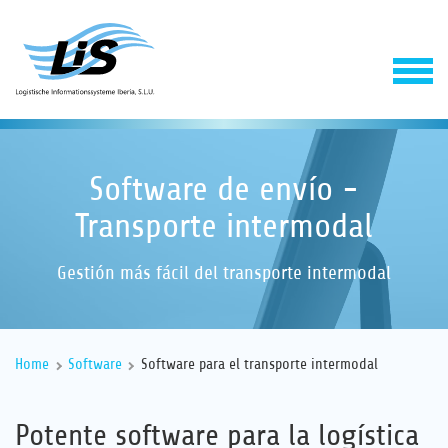
Software de envío -
Transporte intermodal
Gestión más fácil del transporte intermodal
Software
Home
Software
Software para el transporte intermodal
Servicios
Potente software para la logística
Empresa