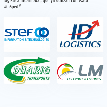
logística intermodal, que ya utilizan con éxito
®
WinSped
.