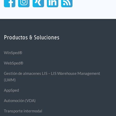
Productos & Soluciones
WinSped®
WebSped®
Gestión de almacenes LIS – LIS Warehouse Management
(LWM)
AppSped
Automoción (VDA)
Transporte intermodal