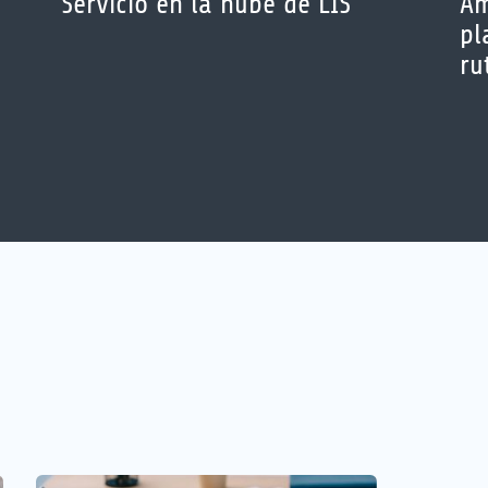
Servicio en la nube de LIS
Am
pl
ru