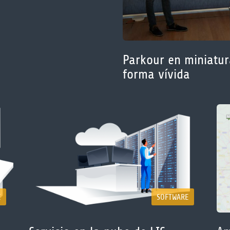
Parkour en miniatura
forma vívida
E
SOFTWARE