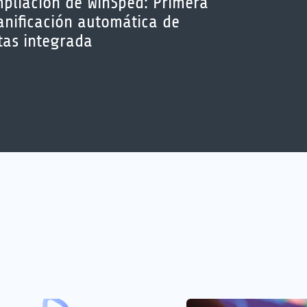
pliación de WinSped: Primera
anificación automática de
tas integrada