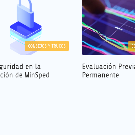
CONSEJOS Y TRUCOS
C
guridad en la
Evaluación Previ
ición de WinSped
Permanente