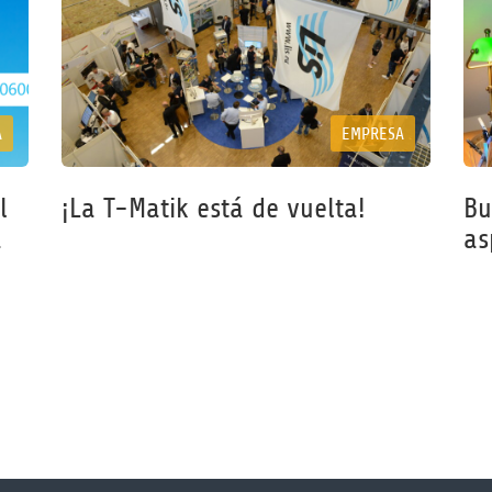
A
EMPRESA
l
¡La T-Matik está de vuelta!
Bu
á
as