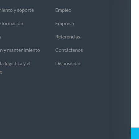
iento y soporte
Empleo
e formación
Empresa
s
Referencias
ón y mantenimiento
Contáctenos
la logística y el
Disposición
te