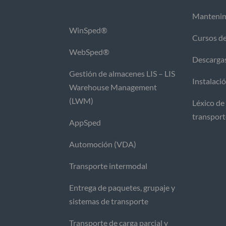
Mantenim
WinSped®
Cursos d
WebSped®
Descarga
Gestión de almacenes LIS – LIS
Instalaci
Warehouse Management
(LWM)
Léxico de 
transpor
AppSped
Automoción (VDA)
Transporte intermodal
Entrega de paquetes, grupaje y
sistemas de transporte
Transporte de carga parcial y