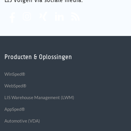
Producten & Oplossingen
WinSped®
WebSped®
LIS Warehouse Management (LWM)
AppSped®
Automotive (VDA)