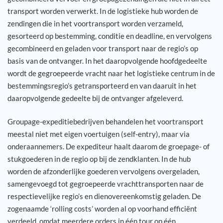
transport worden verwerkt. In de logistieke hub worden de
Jouw carrière
zendingen die in het voortransport worden verzameld,
gesorteerd op bestemming, conditie en deadline, en vervolgens
gecombineerd en geladen voor transport naar de regio’s op
Referenties
basis van de ontvanger. In het daaropvolgende hoofdgedeelte
wordt de gegroepeerde vracht naar het logistieke centrum in de
Nieuws
bestemmingsregio’s getransporteerd en van daaruit in het
daaropvolgende gedeelte bij de ontvanger afgeleverd.
Contact
Groupage-expeditiebedrijven behandelen het voortransport
NL
meestal niet met eigen voertuigen (self-entry), maar via
onderaannemers. De expediteur haalt daarom de groepage- of
stukgoederen in de regio op bij de zendklanten. In de hub
worden de afzonderlijke goederen vervolgens overgeladen,
samengevoegd tot gegroepeerde vrachttransporten naar de
respectievelijke regio’s en dienovereenkomstig geladen. De
zogenaamde ‘rolling costs’ worden al op voorhand efficiënt
verdeeld, omdat meerdere orders in één tour op één