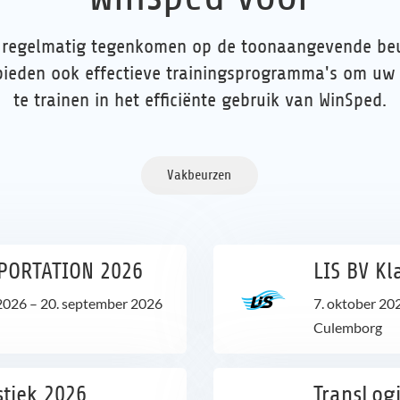
s regelmatig tegenkomen op de toonaangevende beu
 bieden ook effectieve trainingsprogramma's om u
te trainen in het efficiënte gebruik van WinSped.
Vakbeurzen
PORTATION 2026
LIS BV K
2026
–
20. september 2026
7. oktober 20
Culemborg
stiek 2026
TransLogi