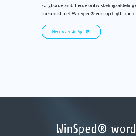
zorgt onze ambitieuze ontwikkelingsafdeling 
toekomst met WinSped® voorop blijft lopen.
Meer over WinSped®
WinSped® word