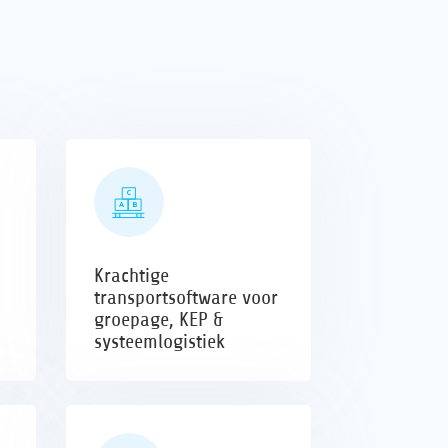
Krachtige
transportsoftware voor
groepage, KEP &
systeemlogistiek
Softwareoplossing voor KEP, groepage & systeemlogisti