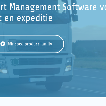
ort Management Software v
t en expeditie
WinSped product family