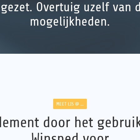
ngezet. Overtuig uzelf van 
mogelijkheden.
MEET LIS @ …
ement door het gebrui
Winsped voor