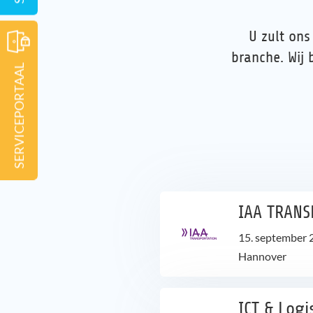
U zult on
branche. Wij
SERVICEPORTAAL
IAA TRANS
15. september 
Hannover
ICT & Logi