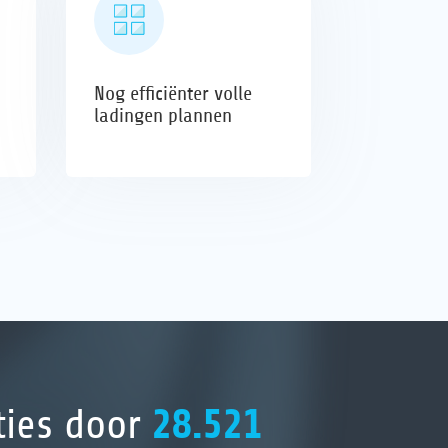
Nog efficiënter volle
ladingen plannen
modaal transport
Software-oplossing voor transport van deel- en volle la
28.521
ties door