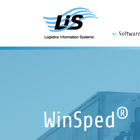
Softwar
®
WinSped