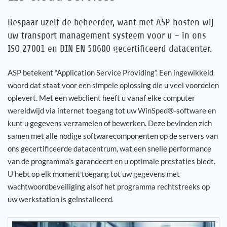
Bespaar uzelf de beheerder, want met ASP hosten wij
Jouw carrière
uw transport management systeem voor u – in ons
ISO 27001 en DIN EN 50600 gecertificeerd datacenter.
Referenties
ASP betekent “Application Service Providing”. Een ingewikkeld
Nieuws
woord dat staat voor een simpele oplossing die u veel voordelen
oplevert. Met een webclient heeft u vanaf elke computer
Contact
wereldwijd via internet toegang tot uw WinSped®-software en
kunt u gegevens verzamelen of bewerken. Deze bevinden zich
NL
samen met alle nodige softwarecomponenten op de servers van
ons gecertificeerde datacentrum, wat een snelle performance
van de programma’s garandeert en u optimale prestaties biedt.
U hebt op elk moment toegang tot uw gegevens met
wachtwoordbeveiliging alsof het programma rechtstreeks op
uw werkstation is geïnstalleerd.