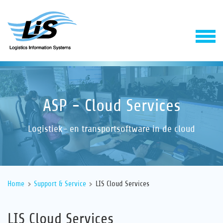
ASP - Cloud Services
Logistiek- en transportsoftware in de cloud
Software
Home
Support & Service
LIS Cloud Services
Support & Service
LIS Cloud Services
Onderneming