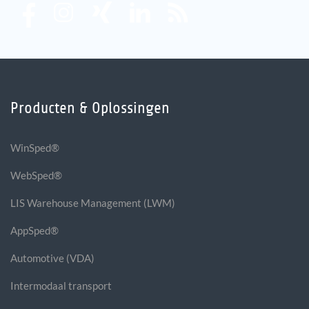
Producten & Oplossingen
WinSped®
WebSped®
LIS Warehouse Management (LWM)
AppSped®
Automotive (VDA)
Intermodaal transport