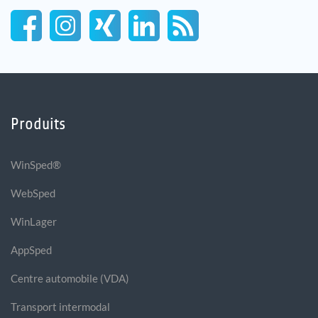
Produits
WinSped®
WebSped
WinLager
AppSped
Centre automobile (VDA)
Transport intermodal