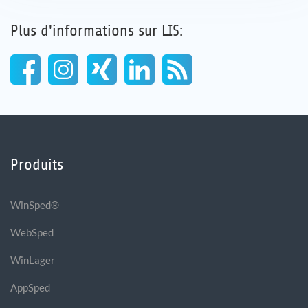
Plus d'informations sur LIS:
Produits
WinSped®
WebSped
WinLager
AppSped