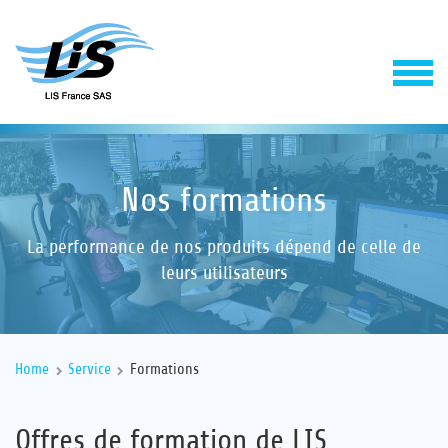
Nos formations
La performance de nos produits dépend de celle de
leurs utilisateurs
Solutions
Home
Service
Formations
Service
Offres de formation de LIS
Entreprise