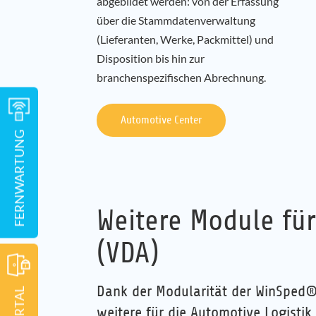
abgebildet werden: von der Erfassung
über die Stammdatenverwaltung
(Lieferanten, Werke, Packmittel) und
Disposition bis hin zur
branchenspezifischen Abrechnung.
Automotive Center
FERNWARTUNG
Weitere Module fü
(VDA)
Dank der Modularität der WinSped®
weitere für die Automotive Logistik