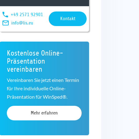
+49 2571 92901
Kontakt
info@lis.eu
Kostenlose Online-
Präsentation
vereinbaren
Vereinbaren Sie jetzt einen Termin
für Ihre individuelle Online-
Präsentation für WinSped®.
Mehr erfahren