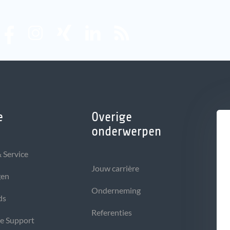
e
Overige
onderwerpen
 Service
Jouw carrière
gen
Onderneming
ds
Referenties
he Support