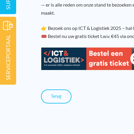
— er is alle reden om onze stand te bezoeken 
maakt.
👉 Bezoek ons op ICT & Logistiek 2025 – hal
🎟️ Bestel nu uw gratis ticket t.w.v. €45 via o
SERVICEPORTAAL
Terug