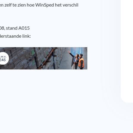
en zelf te zien hoe WinSped het verschil
 08, stand A015
nderstaande link: