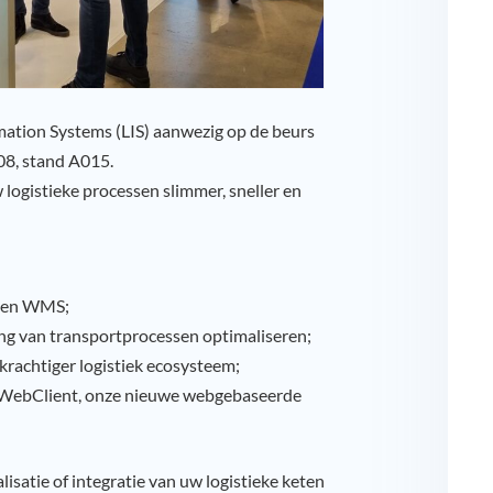
mation Systems (LIS) aanwezig op de beurs
 08, stand A015.
ogistieke processen slimmer, sneller en
S en WMS;
ing van transportprocessen optimaliseren;
krachtiger logistiek ecosysteem;
d WebClient, onze nieuwe webgebaseerde
lisatie of integratie van uw logistieke keten