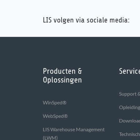
LIS volgen via sociale media:
Producten &
Servic
Oplossingen
Support &
WinSped®
Opleidin
WebSped®
Downloa
LIS Warehouse Management
Technisc
(LWM)