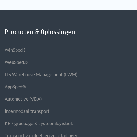
Producten & Oplossingen
WinSped®
WebSped®
LIS Warehouse Management (LWM)
AppSped®
Automotive (VDA)
Intermodaal transport
KEP, groepage & systeemlogistiek
Transport van deel- en volle ladingen