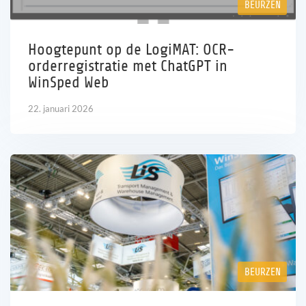
BEURZEN
Jouw carrière
Hoogtepunt op de LogiMAT: OCR-
orderregistratie met ChatGPT in
Referenties
WinSped Web
Nieuws
22. januari 2026
Contact
NL
BEURZEN