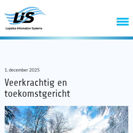
1. december 2025
Veerkrachtig en
toekomstgericht
Software
Support & Service
Onderneming