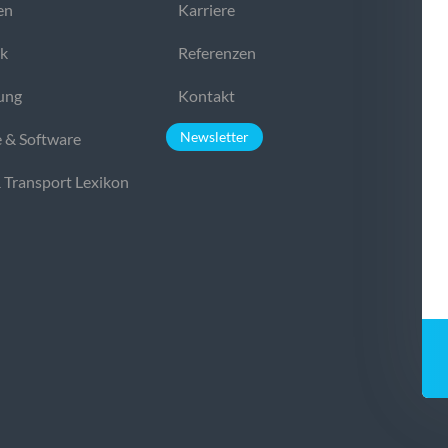
en
Karriere
ek
Referenzen
ung
Kontakt
Newsletter
 & Software
& Transport Lexikon