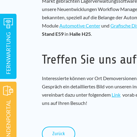
Markt gebrachten Lagerverwaltungssoftwar
unsere Neuentwicklungen Workflow Manager 
bekannten, speziell auf die Belange der Auto
Module
Automotive Center
und
Grafische Di
Stand E59
in
Halle H25
.
FERNWARTUNG
Treffen Sie uns au
Interessierte können vor Ort Demoversionen 
Gespräch ein detailliertes Bild von unseren 
vereinbart dazu unter folgendem
Link
vorab e
KUNDENPORTAL
uns auf Ihren Besuch!
Zurück