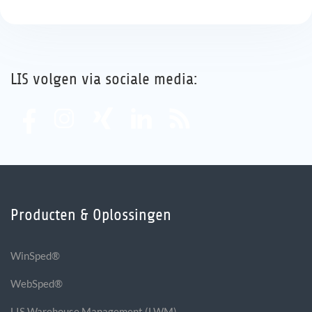
LIS volgen via sociale media:
Producten & Oplossingen
WinSped®
WebSped®
LIS Warehouse Management (LWM)