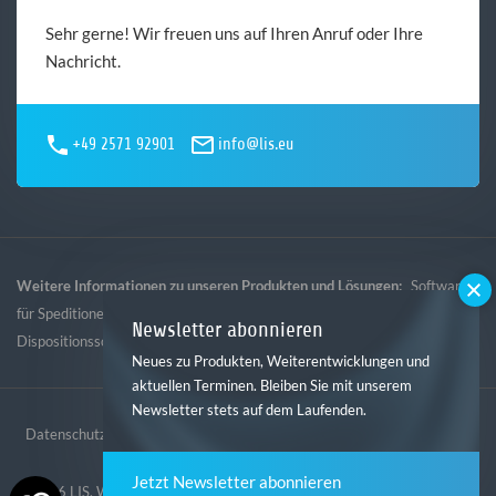
Sehr gerne! Wir freuen uns auf Ihren Anruf oder Ihre
Nachricht.
+49 2571 92901
info@lis.eu
Weitere Informationen zu unseren Produkten und Lösungen:
Software
,
,
,
für Speditionen
Software für Logistik
Software für Gebietsspedition
Newsletter abonnieren
Dispositionssoftware
Neues zu Produkten, Weiterentwicklungen und
aktuellen Terminen. Bleiben Sie mit unserem
Newsletter stets auf dem Laufenden.
Datenschutz
Impressum
AGB
Hinweisgebersystem
Jetzt Newsletter abonnieren
© 2026 LIS. Website erstellt von der
Digitalagentur mindtwo