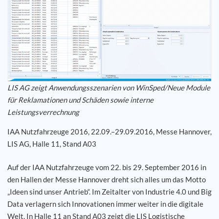
Karriere
Referenzen
News
LIS AG zeigt Anwendungsszenarien von WinSped/Neue Module
für Reklamationen und Schäden sowie interne
Kontakt
Leistungsverrechnung
DE
IAA Nutzfahrzeuge 2016, 22.09.–29.09.2016, Messe Hannover,
LIS AG, Halle 11, Stand A03
Auf der IAA Nutzfahrzeuge vom 22. bis 29. September 2016 in
den Hallen der Messe Hannover dreht sich alles um das Motto
„Ideen sind unser Antrieb“. Im Zeitalter von Industrie 4.0 und Big
Data verlagern sich Innovationen immer weiter in die digitale
Welt. In Halle 11 an Stand A03 zeigt die LIS Logistische