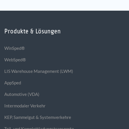
Produkte & Lösungen
WinSped®
WebSped®
LIS Warehouse Management (LWM)
AppSped
Automotive (VDA)
Intermodaler Verkehr
KEP, Sammelgut & Systemverkehre
Teil- und Komplettladungstransporte