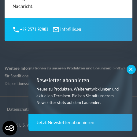
Nachricht.
+49 2571 92901
info@lis.eu
Weitere Informationen zu unseren Produkten und Lösungen:
Software
,
,
,
für Speditionen
Software für Logistik
Software für Gebietsspedition
Newsletter abonnieren
Dispositionssoftware
Neues zu Produkten, Weiterentwicklungen und
aktuellen Terminen. Bleiben Sie mit unserem
Newsletter stets auf dem Laufenden.
Datenschutz
Impressum
AGB
Hinweisgebersystem
Jetzt Newsletter abonnieren
© 2026 LIS. Website erstellt von der
Digitalagentur mindtwo