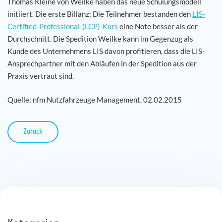
Thomas Kleine von Weilke haben das neue Schulungsmodell
initiiert. Die erste Billanz: Die Teilnehmer bestanden den
LIS-
Karriere
Certified-Professional-(LCP)-Kurs
eine Note besser als der
Durchschnitt. Die Spedition Weilke kann im Gegenzug als
Referenzen
Kunde des Unternehmens LIS davon profitieren, dass die LIS-
Ansprechpartner mit den Abläufen in der Spedition aus der
News
Praxis vertraut sind.
Quelle: nfm Nutzfahrzeuge Management, 02.02.2015
Kontakt
DE
Zurück