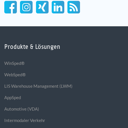
Produkte & Lösungen
WinSped®
WebSped®
LIS Warehouse Management (LWM)
AppSped
Automotive (VDA)
Intermodaler Verkehr