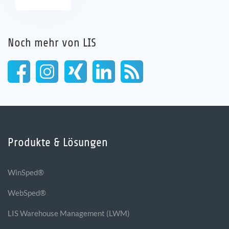
Noch mehr von LIS
Produkte & Lösungen
WinSped®
WebSped®
LIS Warehouse Management (LWM)