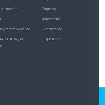
e formación
Empresa
s
Referencias
ón y mantenimiento
Contáctenos
la logística y el
Disposición
te