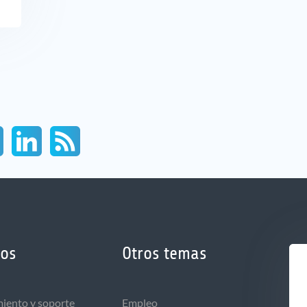
ios
Otros temas
iento y soporte
Empleo