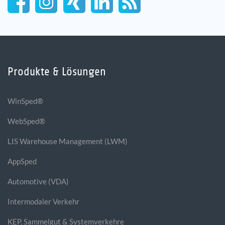
Produkte & Lösungen
WinSped®
WebSped®
LIS Warehouse Management (LWM)
AppSped
Automotive (VDA)
Intermodaler Verkehr
KEP, Sammelgut & Systemverkehre