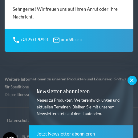
Sehr gerne! Wir freuen uns auf Ihren Anruf oder Ihre
Nachricht.
+49 2571 92901
info@lis.eu
Weitere Informationen zu unseren Produkten und Lösungen:
Software
,
,
,
für Speditionen
Software für Logistik
Software für Gebietsspedition
Newsletter abonnieren
Dispositionssoftware
Neues zu Produkten, Weiterentwicklungen und
aktuellen Terminen. Bleiben Sie mit unserem
Newsletter stets auf dem Laufenden.
Datenschutz
Impressum
AGB
Hinweisgebersystem
Jetzt Newsletter abonnieren
© 2026 LIS. Website erstellt von der
Digitalagentur mindtwo