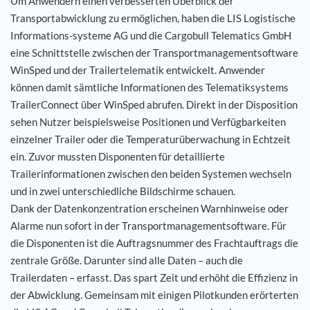
Um Anwendern einen verbesserten Überblick der
Transportabwicklung zu ermöglichen, haben die LIS Logistische
Karriere
Informations-systeme AG und die Cargobull Telematics GmbH
eine Schnittstelle zwischen der Transportmanagementsoftware
Referenzen
WinSped und der Trailertelematik entwickelt. Anwender
können damit sämtliche Informationen des Telematiksystems
TrailerConnect über WinSped abrufen. Direkt in der Disposition
News
sehen Nutzer beispielsweise Positionen und Verfügbarkeiten
einzelner Trailer oder die Temperaturüberwachung in Echtzeit
Kontakt
ein. Zuvor mussten Disponenten für detaillierte
Trailerinformationen zwischen den beiden Systemen wechseln
DE
und in zwei unterschiedliche Bildschirme schauen.
Dank der Datenkonzentration erscheinen Warnhinweise oder
Alarme nun sofort in der Transportmanagementsoftware. Für
die Disponenten ist die Auftragsnummer des Frachtauftrags die
zentrale Größe. Darunter sind alle Daten – auch die
Trailerdaten – erfasst. Das spart Zeit und erhöht die Effizienz in
der Abwicklung. Gemeinsam mit einigen Pilotkunden erörterten