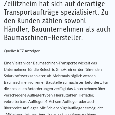
Zeilitzheim hat sich auf derartige
Transportaufträge spezialisiert. Zu
Karriere
den Kunden zählen sowohl
Referenzen
Händler, Bauunternehmen als auch
Baumaschinen-Hersteller.
News
Quelle: KFZ Anzeiger
Kontakt
Eine Vielzahl der Baumaschinen-Transporte wickelt das
DE
Unternehmen für die Belectric GmbH, einen der führenden
Solarkraftwerksanbieter, ab. Mehrmals täglich werden
Baumaschinen von einer Baustelle zur nächsten befördert. Für
die speziellen Anforderungen verfügt das Unternehmen über
verschiedene Aufliegertypen. Hierzu zählen Tieflader,
vebreiterbare Auflieger, 4-Achsen-Auflieger oder auch
überbreite Auflieger. Mit Schiebebügelauflieger ermöglicht
JMK einen gleichzeitigen Transport von Baumaschinen,