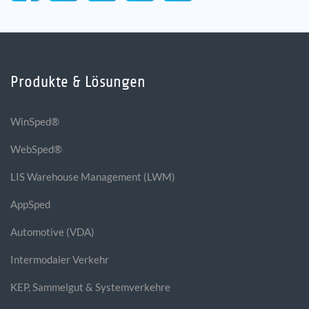
Produkte & Lösungen
WinSped®
WebSped®
LIS Warehouse Management (LWM)
AppSped
Automotive (VDA)
Intermodaler Verkehr
KEP, Sammelgut & Systemverkehre