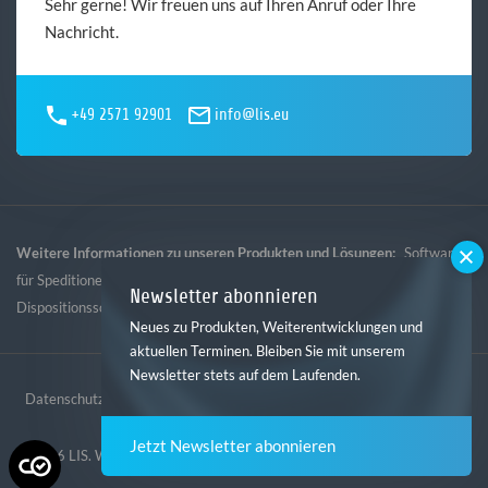
Sehr gerne! Wir freuen uns auf Ihren Anruf oder Ihre
Nachricht.
+49 2571 92901
info@lis.eu
Weitere Informationen zu unseren Produkten und Lösungen:
Software
,
,
,
für Speditionen
Software für Logistik
Software für Gebietsspedition
Newsletter abonnieren
Dispositionssoftware
Neues zu Produkten, Weiterentwicklungen und
aktuellen Terminen. Bleiben Sie mit unserem
Newsletter stets auf dem Laufenden.
Datenschutz
Impressum
AGB
Hinweisgebersystem
Jetzt Newsletter abonnieren
© 2026 LIS. Website erstellt von der
Digitalagentur mindtwo