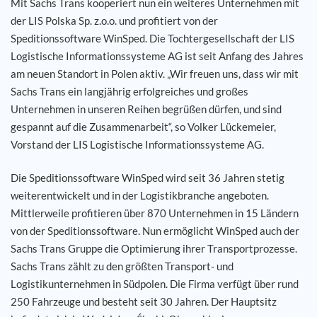
Mit Sachs Trans kooperiert nun ein weiteres Unternehmen mit
der LIS Polska Sp. z.o.o. und profitiert von der
Karriere
Speditionssoftware WinSped. Die Tochtergesellschaft der LIS
Logistische Informationssysteme AG ist seit Anfang des Jahres
Referenzen
am neuen Standort in Polen aktiv. „Wir freuen uns, dass wir mit
Sachs Trans ein langjährig erfolgreiches und großes
News
Unternehmen in unseren Reihen begrüßen dürfen, und sind
gespannt auf die Zusammenarbeit“, so Volker Lückemeier,
Vorstand der LIS Logistische Informationssysteme AG.
Kontakt
Die Speditionssoftware WinSped wird seit 36 Jahren stetig
DE
weiterentwickelt und in der Logistikbranche angeboten.
Mittlerweile profitieren über 870 Unternehmen in 15 Ländern
von der Speditionssoftware. Nun ermöglicht WinSped auch der
Sachs Trans Gruppe die Optimierung ihrer Transportprozesse.
Sachs Trans zählt zu den größten Transport- und
Logistikunternehmen in Südpolen. Die Firma verfügt über rund
250 Fahrzeuge und besteht seit 30 Jahren. Der Hauptsitz