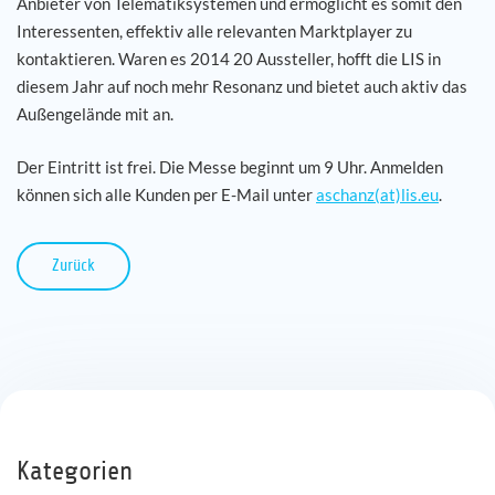
Anbieter von Telematiksystemen und ermöglicht es somit den
Interessenten, effektiv alle relevanten Marktplayer zu
Karriere
kontaktieren. Waren es 2014 20 Aussteller, hofft die LIS in
diesem Jahr auf noch mehr Resonanz und bietet auch aktiv das
Referenzen
Außengelände mit an.
Der Eintritt ist frei. Die Messe beginnt um 9 Uhr. Anmelden
News
können sich alle Kunden per E-Mail unter
aschanz(at)lis.eu
.
Kontakt
Zurück
DE
Kategorien