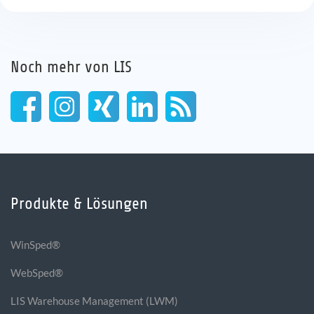
Noch mehr von LIS
Produkte & Lösungen
WinSped®
WebSped®
LIS Warehouse Management (LWM)