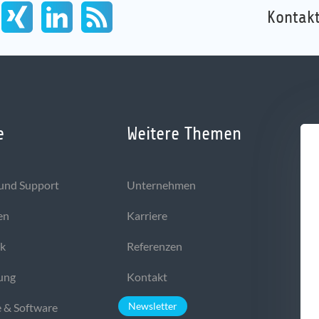
Kontakt
e
Weitere Themen
und Support
Unternehmen
en
Karriere
ek
Referenzen
ung
Kontakt
Newsletter
 & Software