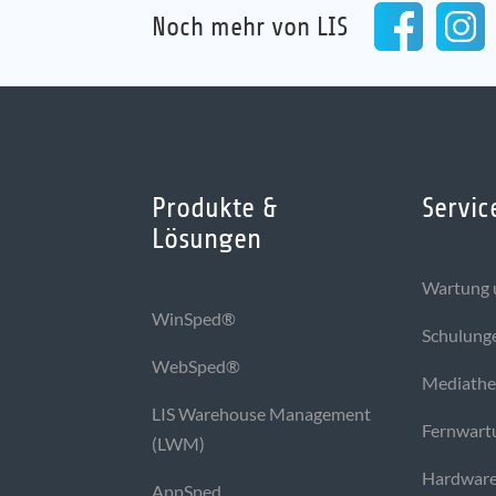
Noch mehr von LIS
Produkte &
Servic
Lösungen
Wartung 
WinSped®
Schulung
WebSped®
Mediath
LIS Warehouse Management
Fernwart
(LWM)
Hardware
AppSped