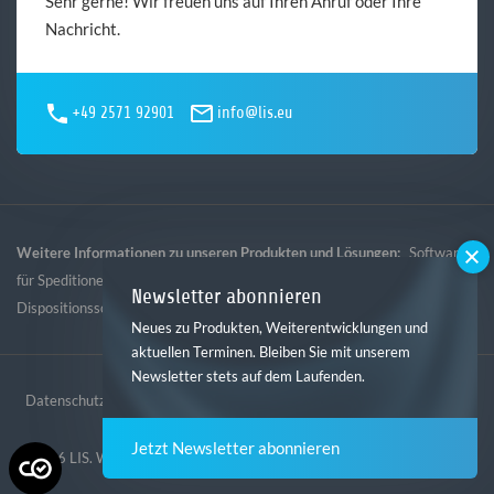
Sehr gerne! Wir freuen uns auf Ihren Anruf oder Ihre
Nachricht.
+49 2571 92901
info@lis.eu
Weitere Informationen zu unseren Produkten und Lösungen:
Software
,
,
,
für Speditionen
Software für Logistik
Software für Gebietsspedition
Newsletter abonnieren
Dispositionssoftware
Neues zu Produkten, Weiterentwicklungen und
aktuellen Terminen. Bleiben Sie mit unserem
Newsletter stets auf dem Laufenden.
Datenschutz
Impressum
AGB
Hinweisgebersystem
Jetzt Newsletter abonnieren
© 2026 LIS. Website erstellt von der
Digitalagentur mindtwo