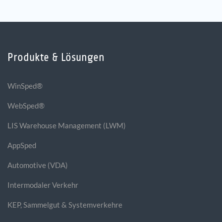
Produkte & Lösungen
WinSped®
WebSped®
LIS Warehouse Management (LWM)
AppSped
Automotive (VDA)
Intermodaler Verkehr
KEP, Sammelgut & Systemverkehre