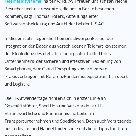
Telematiksysteme
“ halten wird. „Wir freuen uns auf zahlreiche
Besucher und Interessenten, die uns in Berlin besuchen
Karriere
kommen“, sagt Thomas Roters, Abteilungsleiter
Softwareentwicklung und Ausbilder bei der LIS AG.
Referenzen
In diesem Jahr liegen die Themenschwerpunkte auf der
Integration der Daten aus verschiedenen Telematiksystemen,
News
der Einbindung des digitalen Tachografen in die IT des
Unternehmens, der sicheren und effektiven Bedienung von
Kontakt
Smartphones, dem Cloud Computing sowie diversen
Praxisvorträgen mit Referenzkunden aus Spedition, Transport
DE
und Logistik.
Die IT-Anwendertage richten sich in erster Linie an
Geschäftsführer, Spedition-und Verkehrsleiter, IT-
Verantwortliche und kaufmännische Leiter in
Transportunternehmen und Speditionen. Doch auch Vorsitzende
aus Industrie und Handel finden viele nützliche Tipps für ihren