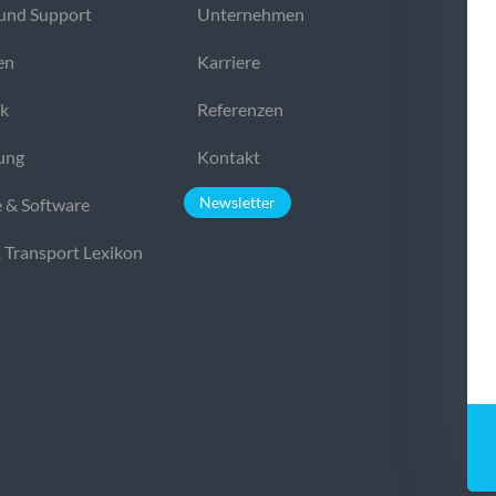
und Support
Unternehmen
en
Karriere
ek
Referenzen
ung
Kontakt
Newsletter
 & Software
& Transport Lexikon