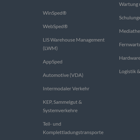
Wartung 
WinSped®
Schulung
WebSped®
Mediath
LIS Warehouse Management
Fernwart
(LWM)
Hardware
AppSped
Logistik 
Automotive (VDA)
Intermodaler Verkehr
KEP, Sammelgut &
Systemverkehre
Teil- und
Komplettladungstransporte