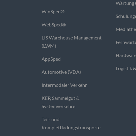
Wartung 
WinSped®
Schulung
WebSped®
Mediath
LIS Warehouse Management
Fernwart
(LWM)
Hardware
AppSped
Logistik 
Automotive (VDA)
Intermodaler Verkehr
KEP, Sammelgut &
Systemverkehre
Teil- und
Komplettladungstransporte