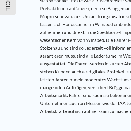
sich saisonale Effekte wie z. B. Mehrabsatz v
Preisaktionen auffangen, denn so Brüggemann,
Mopro sehr variabel. Um auch organisatorisch z
lassen sich Handscanner in Winsped einbinden
aufnehmen und direkt in die Speditions-IT spi
wesentlicher Kern von Winsped. Die Fahrer k
Stolzenau und sind so Jederzeit voll informie
garantieren muss, sind alle Laderäume im 
ausgestattet. Die Daten werden in kurzen Ab
stehen Kunden auch als digitales Protokoll 
letzten Jahren nur ein moderates Wachstum h
mangelnden Aufträgen, versichert Brüggemann.
Arbeitsmarkt. Fahrer sind kaum zu bekomme
Unternehmen auch an Messen wie der IAA teil
Arbeitskräfte auf sich aufmerksam zu machen