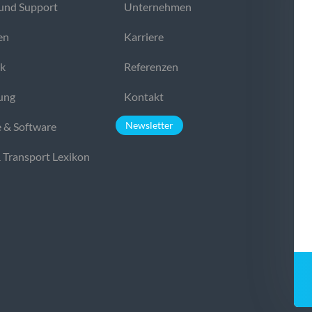
und Support
Unternehmen
en
Karriere
ek
Referenzen
ung
Kontakt
Newsletter
 & Software
& Transport Lexikon