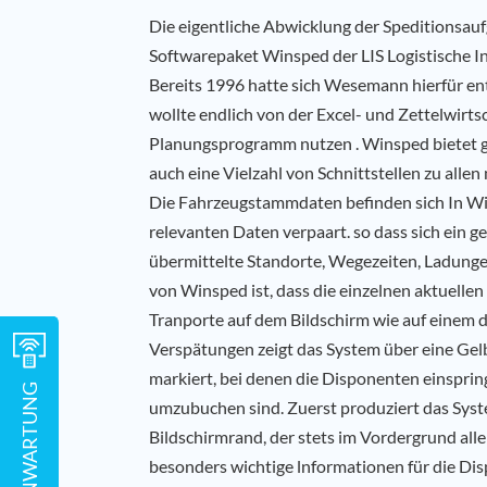
Die eigentliche Abwicklung der Speditions
Softwarepaket Winsped der LIS Logistische 
Bereits 1996 hatte sich Wesemann hierfür e
wollte endlich von der Excel- und Zettelwirt
Planungsprogramm nutzen . Winsped bietet g
auch eine Vielzahl von Schnittstellen zu alle
Die Fahrzeugstammdaten befinden sich In Wi
relevanten Daten verpaart. so dass sich ein g
übermittelte Standorte, Wegezeiten, Ladungen
von Winsped ist, dass die einzelnen aktuelle
Tranporte auf dem Bildschirm wie auf einem d
Verspätungen zeigt das System über eine Gelb
markiert, bei denen die Disponenten einsprin
FERNWARTUNG
umzubuchen sind. Zuerst produziert das Syst
Bildschirmrand, der stets im Vordergrund all
besonders wichtige lnformationen für die Disp