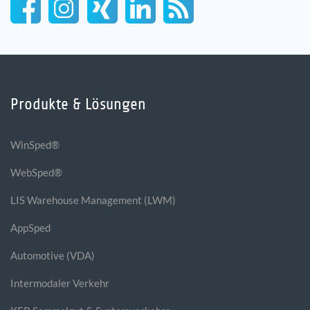
Produkte & Lösungen
WinSped®
WebSped®
LIS Warehouse Management (LWM)
AppSped
Automotive (VDA)
Intermodaler Verkehr