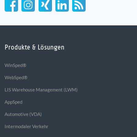
Produkte & Lösungen
WinSped®
WebSped®
LIS Warehouse Management (LWM)
AppSped
Automotive (VDA)
Intermodaler Verkehr