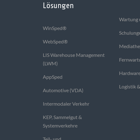
Lösungen
Wartung 
WinSped®
Schulung
WebSped®
Mediath
LIS Warehouse Management
Fernwart
(LWM)
Hardware
AppSped
Logistik 
Automotive (VDA)
Intermodaler Verkehr
KEP, Sammelgut &
Systemverkehre
Teil- und