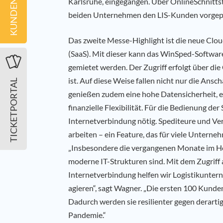
Karlsruhe, eingegangen. Über OnlineSchnittst
beiden Unternehmen den LIS-Kunden vorgepl
Das zweite Messe-Highlight ist die neue Clo
(SaaS). Mit dieser kann das WinSped-Softwa
gemietet werden. Der Zugriff erfolgt über die 
ist. Auf diese Weise fallen nicht nur die An
TICKETPORTAL
genießen zudem eine hohe Datensicherheit, e
finanzielle Flexibilität. Für die Bedienung der
Internetverbindung nötig. Spediteure und Ve
arbeiten – ein Feature, das für viele Unter
„Insbesondere die vergangenen Monate im Ho
moderne IT-Strukturen sind. Mit dem Zugriff
Internetverbindung helfen wir Logistikunter
agieren“, sagt Wagner. „Die ersten 100 Kunden
Dadurch werden sie resilienter gegen derarti
Pandemie.“