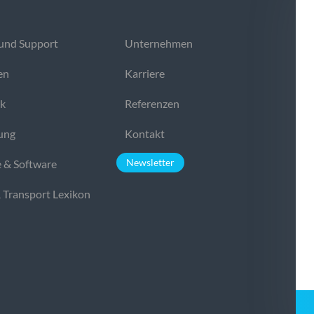
und Support
Unternehmen
en
Karriere
ek
Referenzen
ung
Kontakt
Newsletter
 & Software
& Transport Lexikon