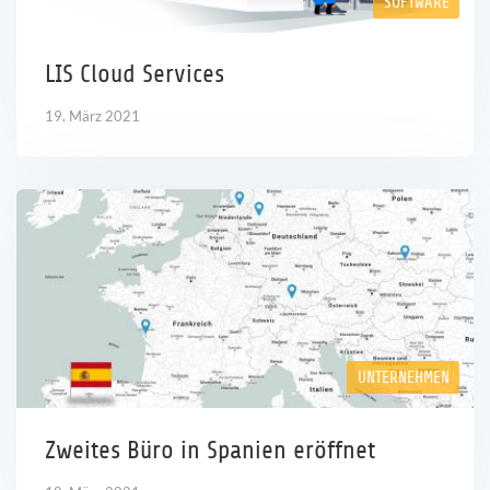
SOFTWARE
Karriere
LIS Cloud Services
Referenzen
19. März 2021
News
Kontakt
DE
UNTERNEHMEN
Zweites Büro in Spanien eröffnet