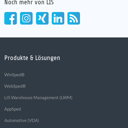
Noch mehr von LIS
Produkte & Lösungen
WinSped®
WebSped®
LIS Warehouse Management (LWM)
AppSped
Automotive (VDA)