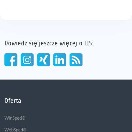
Dowiedz się jeszcze więcej o LIS:
Oferta
WinSped®
WebSped®