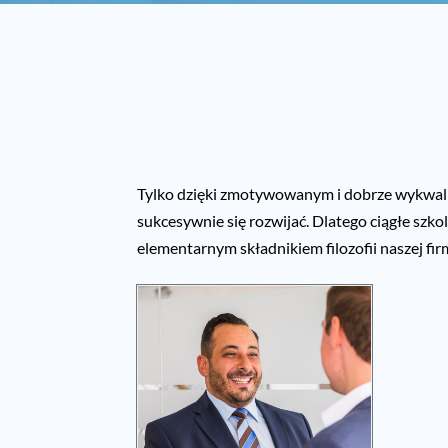
Area Sales Mana
veröffentlicht am: 09. Juli 2026
Ort:
LIS Logistische Informationssysteme GmbH
Tylko dzięki zmotywowanym i dobrze wykw
sukcesywnie się rozwijać. Dlatego ciągłe szko
elementarnym składnikiem filozofii naszej fir