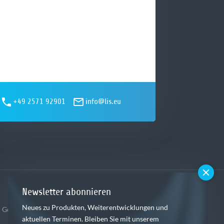
+49 2571 92901
info@lis.eu
Newsletter abonnieren
Neues zu Produkten, Weiterentwicklungen und
,
 Gebietsspedition
Dispositionssoftware
aktuellen Terminen. Bleiben Sie mit unserem