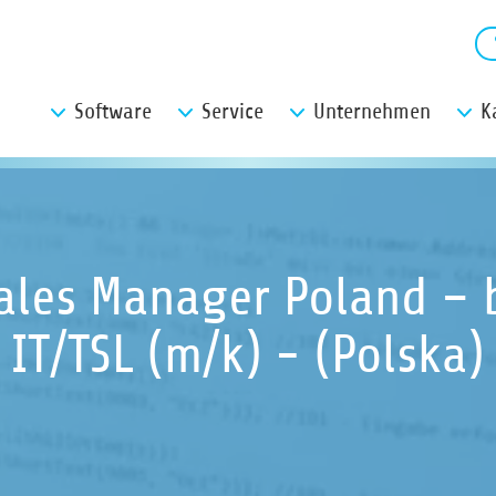
Software
Service
Unternehmen
K
ales Manager Poland –
IT/TSL (m/k) - (Polska)