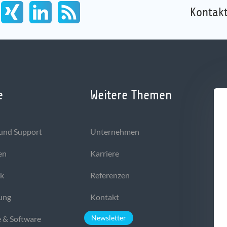
Kontakt
e
Weitere Themen
und Support
Unternehmen
en
Karriere
ek
Referenzen
ung
Kontakt
Newsletter
 & Software