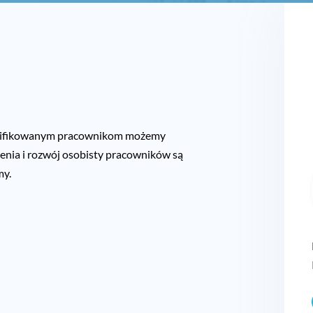
ger Poland – branża IT/
alifikowanym pracownikom możemy
lenia i rozwój osobisty pracowników są
my.