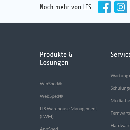
Noch mehr von LIS
Produkte &
Servic
Lösungen
Wartung 
WinSped®
Schulung
WebSped®
Mediath
LIS Warehouse Management
Fernwart
(LWM)
Hardware
AppSped