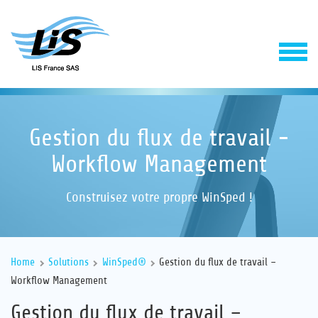
Gestion du flux de travail -
Workflow Management
Construisez votre propre WinSped !
Solutions
Home
Solutions
WinSped®
Gestion du flux de travail –
Service
Workflow Management
Gestion du flux de travail –
Entreprise