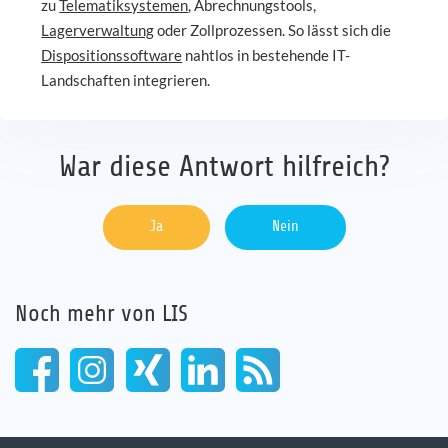
zu
Telematiksystemen
, Abrechnungstools,
Lagerverwaltung
oder Zollprozessen. So lässt sich die
Karriere
Dispositionssoftware
nahtlos in bestehende IT-
Landschaften integrieren.
Referenzen
News
War diese Antwort hilfreich?
Kontakt
Ja
Nein
DE
Noch mehr von LIS