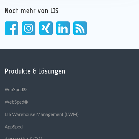
Noch mehr von LIS
Produkte & Lösungen
WinSped®
WebSped®
LIS Warehouse Management (LWM)
AppSped