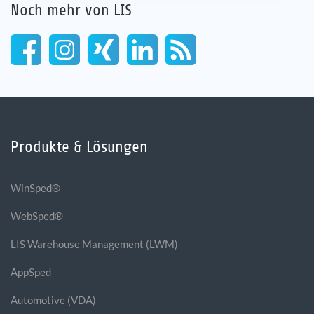
Noch mehr von LIS
Produkte & Lösungen
WinSped®
WebSped®
LIS Warehouse Management (LWM)
AppSped
Automotive (VDA)