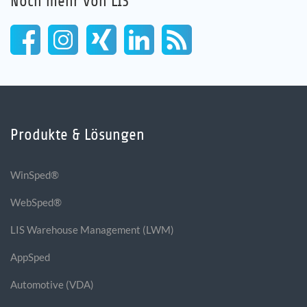
Noch mehr von LIS
Produkte & Lösungen
WinSped®
WebSped®
LIS Warehouse Management (LWM)
AppSped
Automotive (VDA)